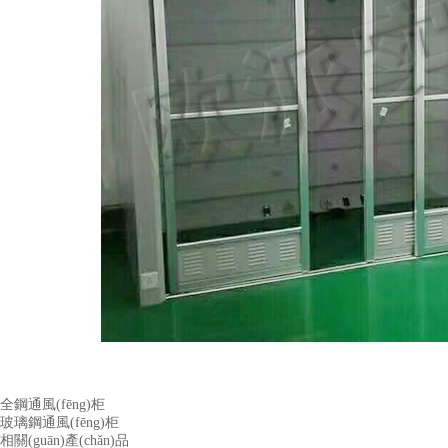
全鋼通風(fēng)柜
玻璃鋼通風(fēng)柜
相關(guān)產(chǎn)品