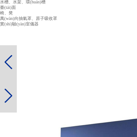
水槽、水架、環(huán)槽
臺(tái)面
椅、凳
萬(wàn)向抽氣罩、原子吸收罩
實(shí)驗(yàn)室儀器