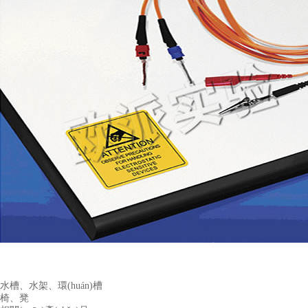
水槽、水架、環(huán)槽
椅、凳