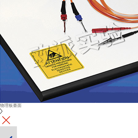
物理板臺面