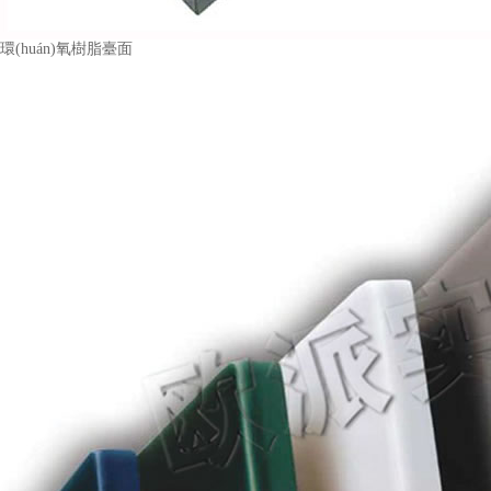
環(huán)氧樹脂臺面