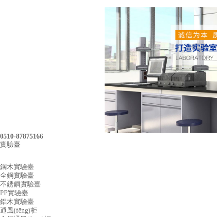
0510-87875166
實驗臺
鋼木實驗臺
全鋼實驗臺
不銹鋼實驗臺
PP實驗臺
鋁木實驗臺
通風(fēng)柜