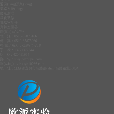
通風(fēng)系統(tǒng)
氣路系統(tǒng)
廢氣處理
凈化裝修
實驗室配件
實驗室儀器
聯(lián)系我們
+
電 話：0510-87875166
傳 真：0510-87875966
聯(lián)系人：孫經(jīng)理
手 機：13771372244
Q Q：420481964
郵 箱：sjw@wxoupai.com
網(wǎng) 址：sjz10086.com
地 址：江蘇省宜興市高塍鎮(zhèn)高塍路北350米